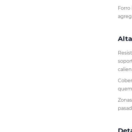
Forro 
agreg
Alta
Resist
sopor
calien
Cober
quema
Zonas
pasad
Deta