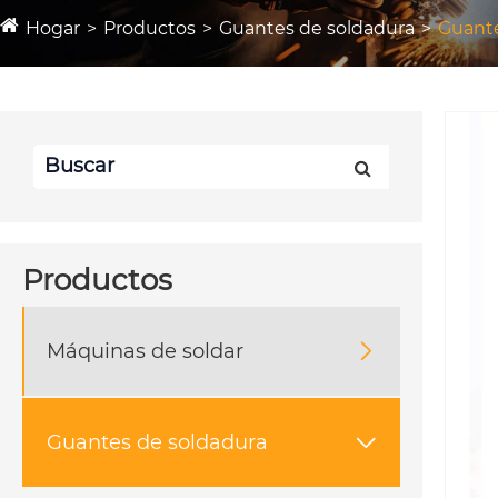
Hogar
Productos
Guantes de soldadura
Guante
Productos
Máquinas de soldar

Guantes de soldadura
