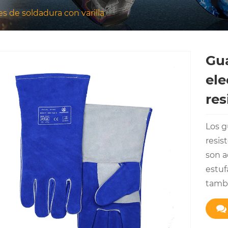
s de soldadura con varilla
Gua
ele
res
Los g
resis
son a
estuf
tambi