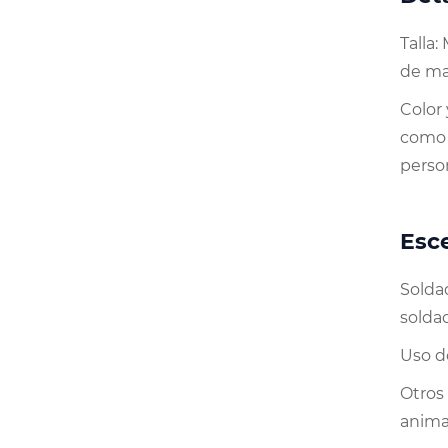
Talla:
de ma
Color
como 
perso
Esce
Soldad
soldad
Uso d
Otros
anima