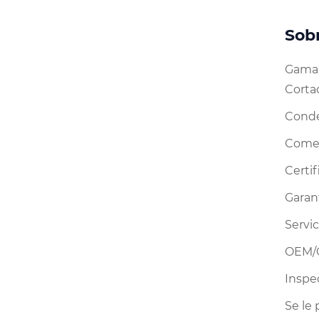
Sob
Gama 
Corta
Conde
Comer
Certif
Garan
Servic
OEM/O
Inspe
Se le