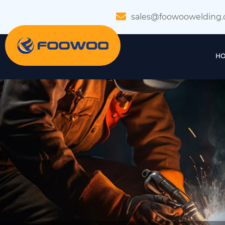
sales@foowoowelding
HO