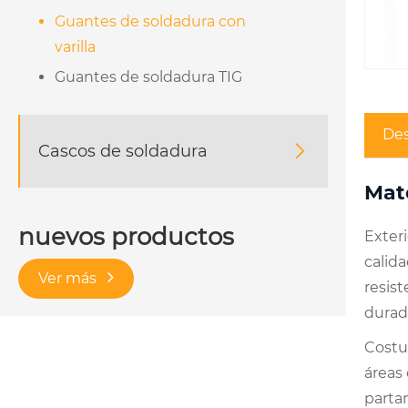
Guantes de soldadura con
varilla
Guantes de soldadura TIG
Des
Cascos de soldadura

Mate
nuevos productos
Exteri
calida
Ver más
resist
durad
Costur
áreas
parta