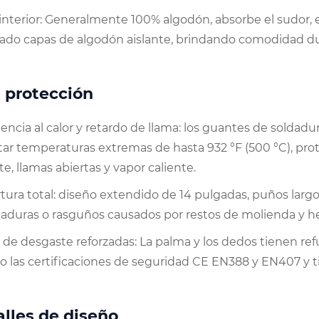
interior: Generalmente 100% algodón, absorbe el sudor, es
ado capas de algodón aislante, brindando comodidad dur
 protección
encia al calor y retardo de llama: los guantes de soldadur
tar temperaturas extremas de hasta 932 °F (500 °C), pr
te, llamas abiertas y vapor caliente.
tura total: diseño extendido de 14 pulgadas, puños la
duras o rasguños causados ​​por restos de molienda y h
 de desgaste reforzadas: La palma y los dedos tienen re
o las certificaciones de seguridad CE EN388 y EN407 y 
lles de diseño